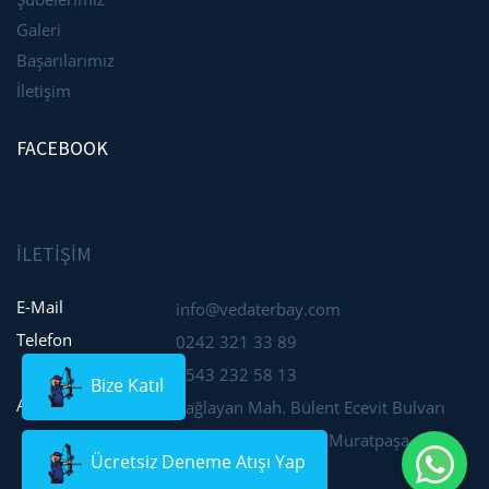
Galeri
Başarılarımız
İletişim
FACEBOOK
İLETİŞİM
E-Mail
info@vedaterbay.com
Telefon
0242 321 33 89
0543 232 58 13
Bize Katıl
Adres
Çağlayan Mah. Bülent Ecevit Bulvarı
No:142 Bal Plaza İçi Muratpaşa /
Ücretsiz Deneme Atışı Yap
ANTALYA