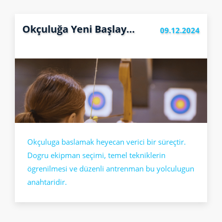
Okçuluğa Yeni Başlayanlar İçin Rehber: İlk Adımlar ve İpuçları
09.12.2024
Okçuluga baslamak heyecan verici bir süreçtir.
Dogru ekipman seçimi, temel tekniklerin
ögrenilmesi ve düzenli antrenman bu yolculugun
anahtaridir.